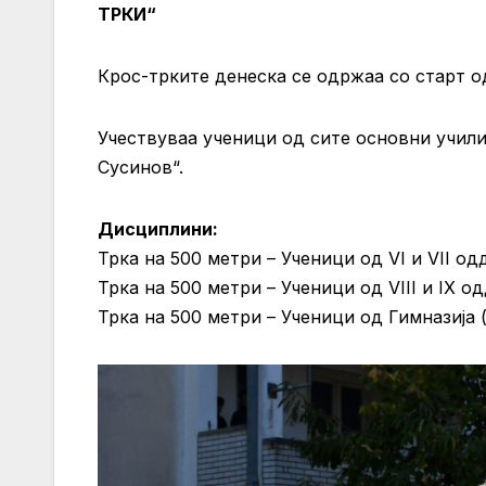
ТРКИ“
Крос-трките денеска се одржаа со старт 
Учествуваа ученици од сите основни учил
Сусинов“.
Дисциплини:
Трка на 500 метри – Ученици од VI и VII од
Трка на 500 метри – Ученици од VIII и IX о
Трка на 500 метри – Ученици од Гимназија