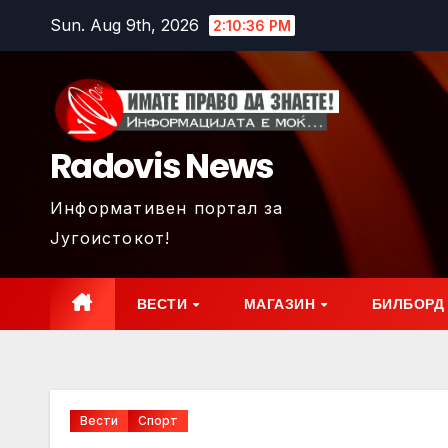
Skip
Sun. Aug 9th, 2026
2:10:39 PM
to
content
Radovis News
Информативен портал за
Југоистокот!
ВЕСТИ
МАГАЗИН
БИЛБОРД
Вести
Спорт