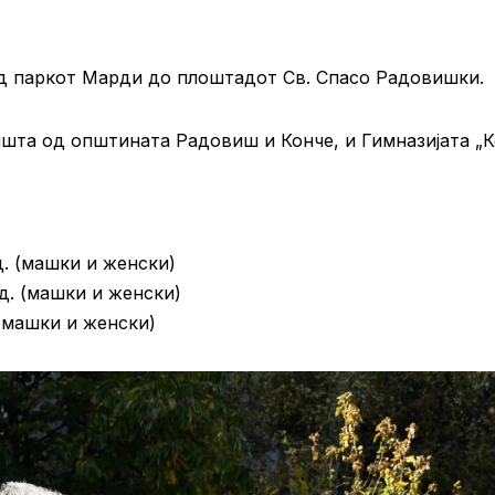
од паркот Марди до плоштадот Св. Спасо Радовишки.
ишта од општината Радовиш и Конче, и Гимназијата „
д. (машки и женски)
дд. (машки и женски)
 (машки и женски)