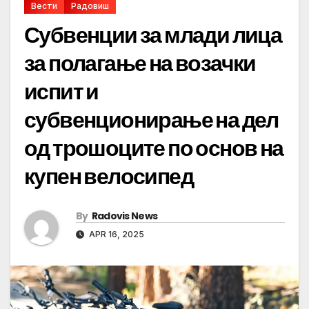
Вести
Радовиш
Субвенции за млади лица
за полагање на возачки
испит и
субвенционирање на дел
од трошоците по основ на
купен велосипед
By
Radovis News
APR 16, 2025