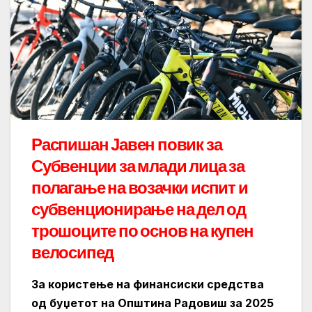
Распишан Јавен повик за
Субвенции за млади лица за
полагање на возачки испит и
субвенционирање на дел од
трошоците по основ на купен
велосипед
За користење на финансиски средства
од буџетот на Општина Радовиш за 2025