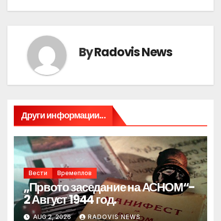
By
Radovis News
Други информации...
Вести
Времеплов
„Првото заседание на АСНОМ“-
2 Август 1944 год.
AUG 2, 2026
RADOVIS NEWS