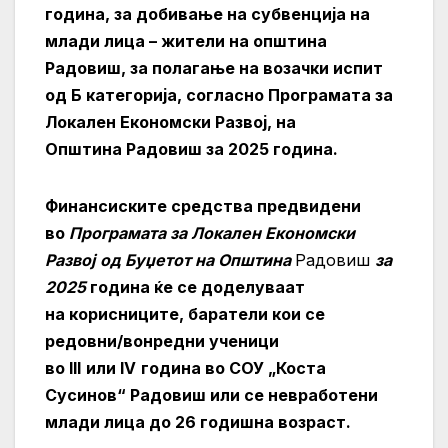
година, за добивање на субвенција на
млади лица – жители на општина
Радовиш, за полагање на возачки испит
од Б категорија, согласно
Програмата за
Локален Економски Развој,
на
Општина
Радовиш
за 2025 година.
Финансиските средства предвидени
во
Програм
ата за Локален Економски
Развој
o
д Буџетот на Општина
Радовиш
за
2025
година ќе се доделуваат
на
корисниците, баратели кои се
редовни/вонредни ученици
во
III
или
IV
година во СОУ „Коста
Сусинов“ Радовиш или се невработени
млади лица до 26 годишна возраст.