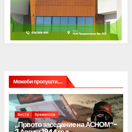
Можеби пропушти....
Вести
Времеплов
„Првото заседание на АСНОМ“-
2 Август 1944 год.