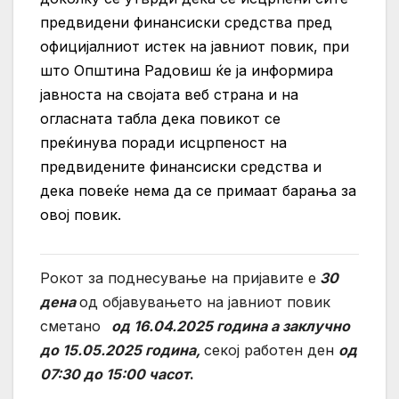
предвидени финансиски средства пред
официјалниот истек на јавниот повик, при
што Општина Радовиш ќе ја информира
јавноста на својата веб страна и на
огласната табла дека повикот се
преќинува поради исцрпеност на
предвидените финансиски средства и
дека повеќе нема да се примаат барања за
овој повик.
Рокот за поднесување на пријавите е
30
дена
од објавувањето на јавниот повик
сметано
од
16
.04.2025 година а заклучно
до
15
.05.2025 година,
секој работен ден
од
07:30 до 15:00 часот
.