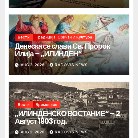
Вести
Традиција, Обичаи И Култура
Денеска се слави Св. Пророк
Илија – „ИЛИНДЕН“
AUG 2, 2026
RADOVIS NEWS
Вести
Времеплов
„ИЛИНДЕНСКО ВОСТАНИЕ“ – 2
Август 1903 год.
AUG 2, 2026
RADOVIS NEWS