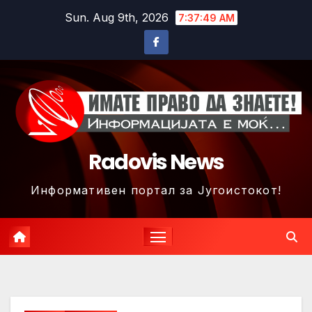
Skip
Sun. Aug 9th, 2026
7:37:52 AM
to
content
Radovis News
Информативен портал за Југоистокот!