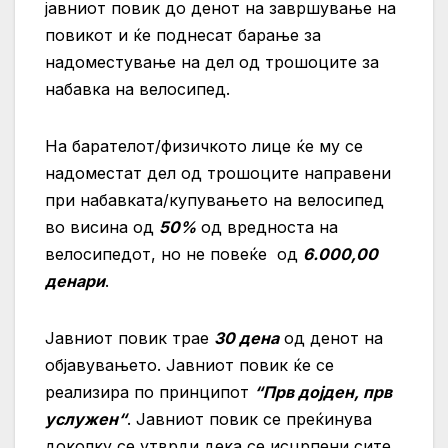
јавниот повик до денот на завршување на
повикот и ќе поднесат барање за
надоместување на дел од трошоците за
набавка на велосипед.
На барателот/физичкото лице ќе му се
надоместат дел од трошоците направени
при набавката/купувањето на велосипед
во висина од
50%
од вредноста на
велосипедот, но не повеќе од
6.000,00
денари
.
Јавниот повик трае
30 дена
од денот на
објавувањето. Јавниот повик ќе се
реализира по принципот
“Прв дојден, прв
услужен“
. Јавниот повик се преќинува
доколку се утврди дека се исцрпени сите