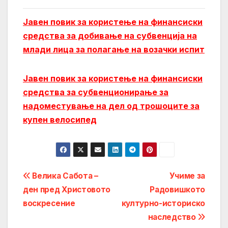
Јавен повик за користење на финансиски
средства за добивање на субвенција на
млади лица за полагање на возачки испит
Јавен повик за користење на финансиски
средства за субвенционирање за
надоместување на дел од трошоците за
купен велосипед
Post
Велика Сабота –
Учиме за
ден пред Христовото
Радовишкото
navigation
вocкpeceние
културно-историско
наследство