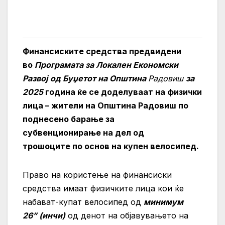
Финансиските средства предвидени
во
Програм
ата за Локален Економски
Развој
o
д Буџетот на Општина
Радовиш
за
2025
година ќе се доделуваат на
физички
лица – жители на Општина Радовиш
по
поднесено барање за
субвенционирање
на дел од
трошоците
по основ на купен велосипед.
Право на користење на финансиски
средства имаат физичките лица кои ќе
набават-купат велосипед од
минимум
26”
(инчи)
од денот на објавувањето на