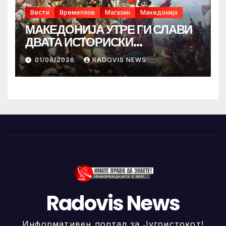
Вести
Времеплов
Магазин
Македонија
МАКЕДОНИЈА УТРЕ ГИ СЛАВИ
ДВАТА ИСТОРИСКИ
ИЛИНДЕНА!
01/08/2026
RADOVIS NEWS
Radovis News
Информативен портал за Југоистокот!