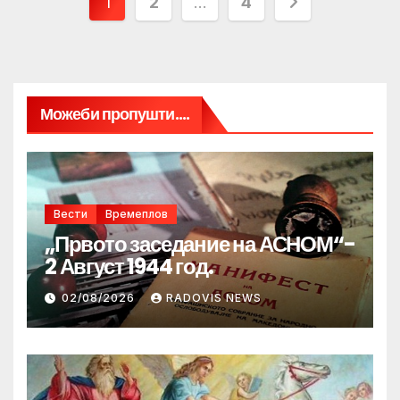
Posts
1
2
…
4
pagination
Можеби пропушти....
Вести
Времеплов
„Првото заседание на АСНОМ“-
2 Август 1944 год.
02/08/2026
RADOVIS NEWS