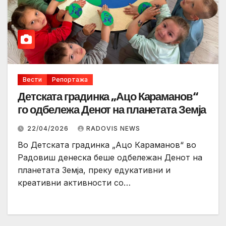
Вести
Репортажа
Детската градинка „Ацо Караманов“
го одбележа Денот на планетата Земја
22/04/2026
RADOVIS NEWS
Во Детската градинка „Ацо Караманов“ во
Радовиш денеска беше одбележан Денот на
планетата Земја, преку едукативни и
креативни активности со…