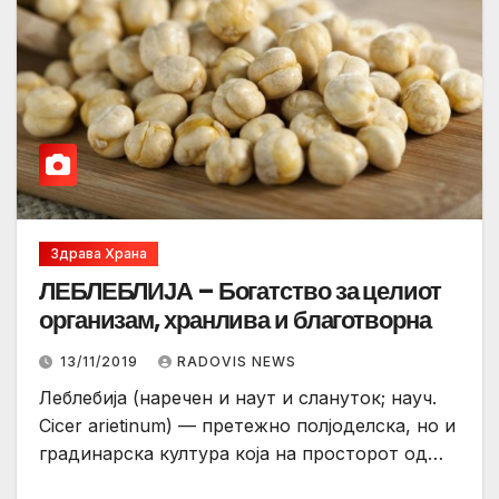
Здрава Храна
ЛЕБЛЕБЛИЈА – Богатство за целиот
организам, хранлива и благотворна
13/11/2019
RADOVIS NEWS
Леблебија (наречен и наут и слануток; науч.
Cicer arietinum) — претежно полјоделска, но и
градинарска култура која на просторот од…