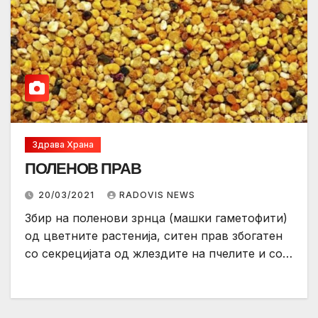
Здрава Храна
ПОЛЕНОВ ПРАВ
20/03/2021
RADOVIS NEWS
Збир на поленови зрнца (машки гаметофити)
од цветните растенија, ситен прав збогатен
со секрецијата од жлездите на пчелите и со…