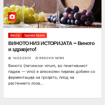
Вести
Здрава Храна
ВИНОТО НИЗ ИСТОРИЈАТА – Виното
и здравјето!
14/02/2025
RADOVIS NEWS
Виното (латински: vinum, во генетивниот
падеж — vino) е алкохолен пијалак добиен со
ферментација на грозјето, плод на
растението лоза…