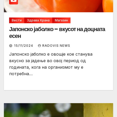
Вести
Здрава Храна
Магазин
Јапонско јаболко – вкусот на доцната
есен
15/11/2024
RADOVIS NEWS
Јапонско јаболко е овошје кое станува
вкусно за јадење во овој период од
годината, кога на организмот му е
потребна…