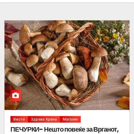
Вести
Здрава Храна
Магазин
ПЕЧУРКИ- Нешто повеќе за Врганот,