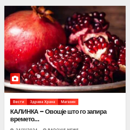
Вести
Здрава Храна
Магазин
КАЛИНКА – Овошје што го запира
времето…
24/11/2024
RADOVIS NEWS