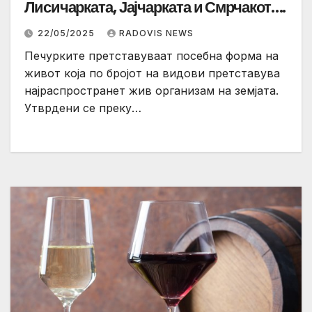
Лисичарката, Јајчарката и Смрчакот….
22/05/2025
RADOVIS NEWS
Печурките претставуваат посебна форма на
живот која по бројот на видови претставува
најраспространет жив организам на земјата.
Утврдени се преку…