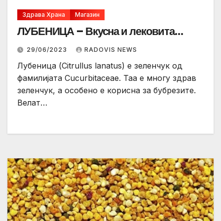
Здрава Храна
Магазин
ЛУБЕНИЦА – Вкусна и лековита…
29/06/2023
RADOVIS NEWS
Лубеница (Citrullus lanatus) е зеленчук од
фамилијата Cucurbitaceae. Таа е многу здрав
зеленчук, а особено е корисна за бубрезите.
Велат…