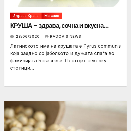
Здрава Храна
Магазин
КРУША – здрава, сочна и вкусна…
28/06/2020
RADOVIS NEWS
Латинското име на крушата е Pyrus communis
која заедно со јаболкото и дуњата спаѓа во
фамилијата Rosacease. Постојат неколку
стотици…