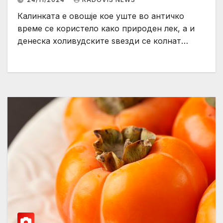
Калинката е овошје кое уште во античко
време се користело како природен лек, а и
денеска холивудските ѕвезди се колнат…