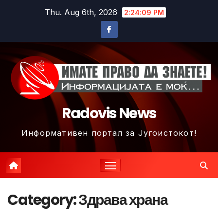
Skip
Thu. Aug 6th, 2026
2:24:11 PM
to
content
Radovis News
Информативен портал за Југоистокот!
Category:
Здрава храна